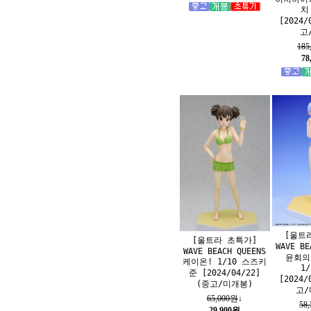
치
[2024/
고
185
78
[울트
[울트라 초특가]
WAVE BE
WAVE BEACH QUEENS
윤회의
케이온! 1/10 스즈키
1
준 [2024/04/22]
[2024/
(중고/미개봉)
고/
65,000원
↓
58
29,900원