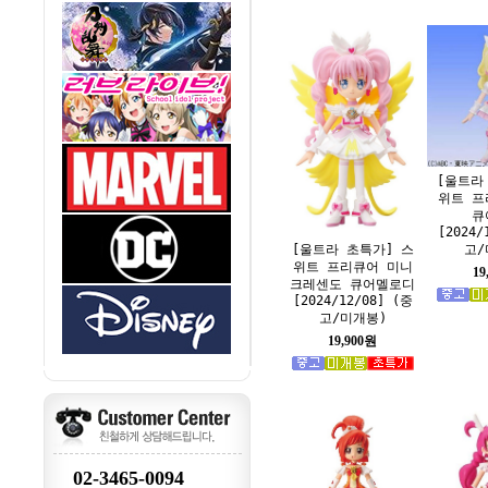
[울트라
위트 프
큐
[2024/
고/
[울트라 초특가] 스
위트 프리큐어 미니
19
크레센도 큐어멜로디
[2024/12/08] (중
고/미개봉)
19,900원
02-3465-0094