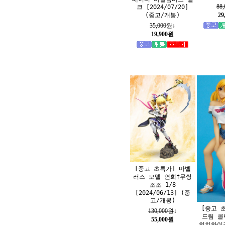
88
크 [2024/07/20]
(중고/개봉)
29
35,000원
↓
19,900원
[중고 초특가] 마벨
러스 모델 연희†무쌍
조조 1/8
[2024/06/13] (중
고/개봉)
[중고 
130,000원
↓
드림 콜렉
55,000원
히치하이