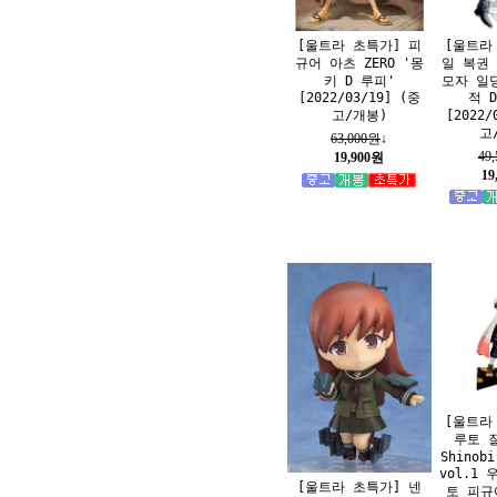
[울트라 초특가] 피
[울트라
규어 아츠 ZERO '몽
일 복권
키 D 루피'
모자 일
[2022/03/19] (중
적 
고/개봉)
[2022/
고
63,000원
↓
49
19,900원
19
[울트라
루토 질
Shinobi
vol.1
[울트라 초특가] 넨
토 피규