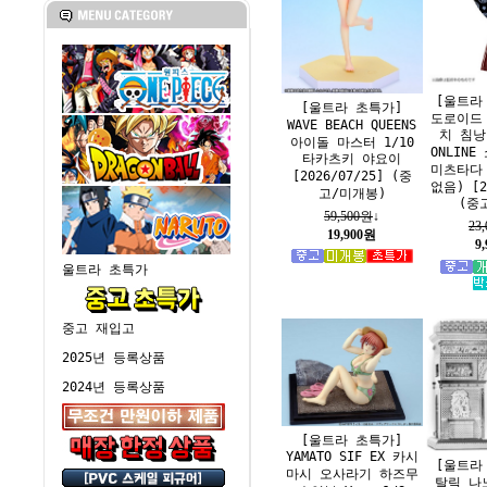
[울트라
[울트라 초특가]
도로이드
WAVE BEACH QUEENS
치 침낭
아이돌 마스터 1/10
ONLIN
타카츠키 야요이
미츠타다 
[2026/07/25] (중
없음) [2
고/미개봉)
(중
59,500원
↓
23
19,900원
9
울트라 초특가
중고 재입고
2025년 등록상품
2024년 등록상품
[울트라 초특가]
YAMATO SIF EX 카시
[울트라
마시 오사라기 하즈무
탈릭 나노