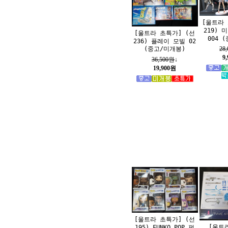
[울트라 
219) 
[울트라 초특가] (선
004 
236) 플레이 모빌 02
(중고/미개봉)
28
9
36,500원
↓
19,900원
[울트라 초특가] (선
[울트
195) FUNKO POP 펀