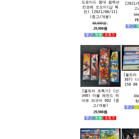
도로이드 함대 컬렉션
[2021/
칸코레 오오이(샵 특
고
전) [2021/08/11]
53
(중고/개봉)
19
88,000원
↓
29,900원
[울트라 
307) 
150 0
[울트라 초특가] (선
340) 마블 레전드 히
33
어로 피규어 002 (중
9
고/개봉)
29,900원