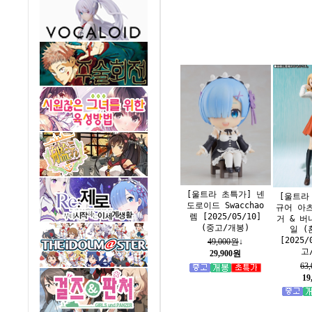
[울트라 초특가] 넨
[울트라
도로이드 Swacchao
규어 아츠
렘 [2025/05/10]
거 & 버
(중고/개봉)
일 (
[2025/
49,000원
↓
고
29,900원
63
19