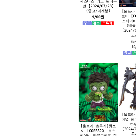
저스티스 리그 원더우
먼 [2024/07/28]
(중고/미개봉)
[울트라
토이 [C
9,900원
스베이비
(배틀
[2024/
고
32
19
[울트라
이널 판타
하
[울트라 초특가]핫토
[2024/
이 [COSB820] 코스
고
베이비 마블좀비즈 헐