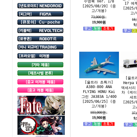
수영복 Ver. 1/8
17 에
[2025/08/20] (중
[2025/
고/개봉)
고/
73,000원
↓
18
19,900원
9
[울트
[울트라 초특가]
Herpa
A380-800 ANA
액세서리
FLYING HONU Kai
차 (케이
그린 JA383A 1/400
세트
[2025/06/25] (중
[2025/
고/개봉)
고
103,000원
↓
37
19,900원
9