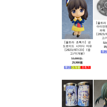
[울트라
아이언맨
파워
[2023/
고/
[울트라 초특가] 넨
52
도로이드 시마다 마유
19
[2023/07/23] (중
고/미개봉)
53,000원
↓
29,900원