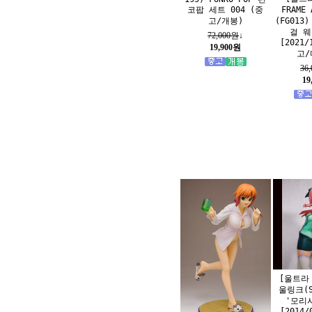
FRAME 
코팝 세트 004 (중
(FG013
고/개봉)
걸 웨
72,000원
↓
[2021/
19,900원
고/
36
19
[울트라
울링크(S
'모리
[2014/