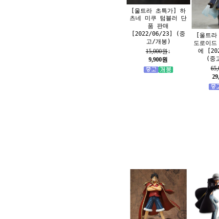
[울트라 초특가] 하
츠네 미쿠 텀블러 단
품 판매
[2022/06/23] (중
[울트라
고/개봉)
도로이드
에 [20
15,000원
↓
(중
9,900원
65
29