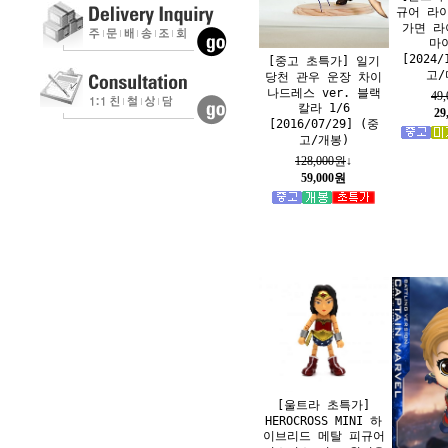
규어 라
가면 라
마
[2024/
[중고 초특가] 일기
고/
당천 관우 운장 차이
나드레스 ver. 블랙
49
칼라 1/6
29
[2016/07/29] (중
고/개봉)
128,000원
↓
59,000원
[울트라 초특가]
HEROCROSS MINI 하
이브리드 메탈 피규어