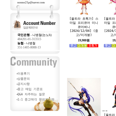
nonno21p@naver.com
[울트라 초특가] 스
[울트라
마일 프리큐어 미니
마일 프
큐어써니
큐
[2024/12/04] (중
[2024/
고/미개봉)
고/
국민은행
- 나병철(논노b)
484201-01-313515
19,900원
19
농협
- 나병철
351-1405-8088-13
이용후기
상품문의
공지사항
중고 매입 기준표
Q&A 자주하는 질문
1:1 중고매각 문의게시판
[울트라