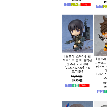
19
[울트라 초특가] 넨
[울트라
도로이드 함대 컬렉션
도로이드
칸코레 키타카미
레이서 
[2023/12/20] (중
고/개봉)
[2023/
88,000원
↓
고
29,900원
69
29