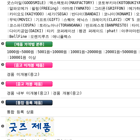
굿스마일(GOODSMILE)
맥스팩토리(MAXFACTORY)
코토부키야(KOTOBUKIY
|
|
알파오메가
필링(FREEing)
야마토(YAMATO)
그리폰(GRIFFON)
메가하우
|
|
|
|
|
카이요도(KAIYODO)
세가(SEGA)
반다이(BANDAI)
코나미(KONAMI)
오
|
|
|
|
|
무빅(MOVIC)
기프트(GIFT)
스퀘어 에닉스
크레이지(CLAYZ)
CM'S
|
|
|
|
|
코스파(COSPA)
토라노아나(TORANOANA)
반프레스토(BANPRESTO)
타이토
|
|
|
|
다이키공업(DAIKI)
타키 코퍼레이션
펭귄 퍼레이드
phat!
아쿠아마린
|
|
|
|
|
BellFine
오렌지루즈
애니플렉스
|
|
|
1000원~5000원
5001원~10000원
10001원~20000원
20001원~50000원
|
|
|
|
100001원 이상
|
경품 미개봉(중고)
경품 내부 미개봉(중고)
경품 개봉(중고)
|
통합 등록 상품