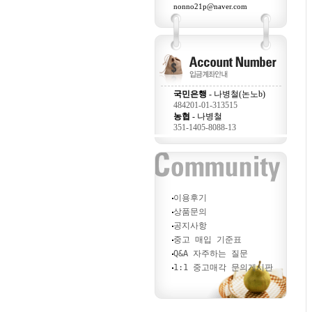
nonno21p@naver.com
국민은행
- 나병철(논노b)
484201-01-313515
농협
- 나병철
351-1405-8088-13
이용후기
상품문의
공지사항
중고 매입 기준표
Q&A 자주하는 질문
1:1 중고매각 문의게시판