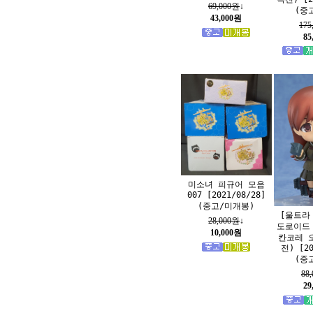
69,000원
↓
(중
43,000원
175
85
미소녀 피규어 모음
007 [2021/08/28]
(중고/미개봉)
[울트라
28,000원
↓
도로이드
10,000원
칸코레 
전) [20
(중
88
29