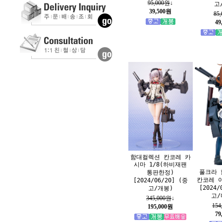
95,000원
↓
고
39,500원
85
49
함대컬렉션 칸코레 카
시마 1/8(하비재팬
풀크라 
통판한정)
칸코레 이
[2024/06/20] (중
[2024/
고/개봉)
고/
345,000원
↓
154
195,000원
79