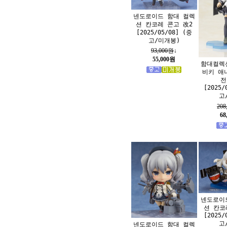
넨도로이드 함대 컬렉
션 칸코레 콘고 改2
[2025/05/08] (중
고/미개봉)
93,000원
↓
55,000원
함대컬렉
비키 애니
전
[2025/
고
208
68
넨도로이
션 칸코
[2025/
고
넨도로이드 함대 컬렉