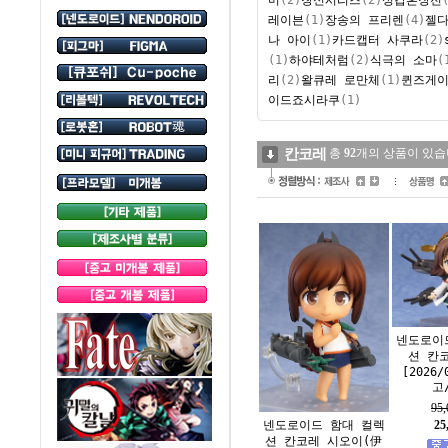
레이븐
(1)
장송의 프리렌
(4)
젤다
나 아이
(1)
카드캡터 사쿠라
(2)
(1)
하야테처럼
(2)
식극의 소마
(
리
(2)
왈큐레 로만체
(1)
퀸즈게
이드
죠시라쿠
(1)
칸코레
총
92
개의 상품이 있습
넨도로이
션 칸
[2026/
고
95
넨도로이드 함대 컬렉
25
션 칸코레 시오이(伊