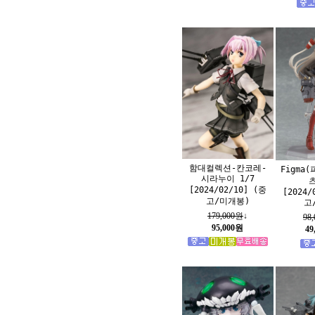
함대컬렉션-칸코레-
Figma
시라누이 1/7
[2024/02/10] (중
[2024/
고/미개봉)
고
179,000원
↓
98
95,000원
49