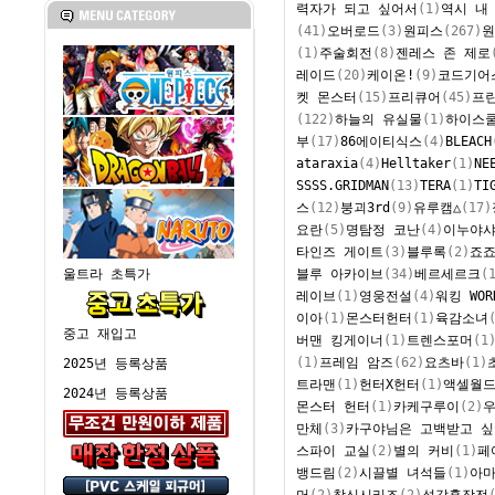
력자가 되고 싶어서
(1)
역시 내
(41)
오버로드
(3)
원피스
(267)
원
(1)
주술회전
(8)
젠레스 존 제로
레이드
(20)
케이온!
(9)
코드기어
켓 몬스터
(15)
프리큐어
(45)
프
(122)
하늘의 유실물
(1)
하이스쿨
부
(17)
86에이티식스
(4)
BLEACH
ataraxia
(4)
Helltaker
(1)
NE
SSSS.GRIDMAN
(13)
TERA
(1)
TI
스
(12)
붕괴3rd
(9)
유루캠△
(17)
요란
(5)
명탐정 코난
(4)
이누야
타인즈 게이트
(3)
블루록
(2)
죠죠
블루 아카이브
(34)
베르세르크
(
울트라 초특가
레이브
(1)
영웅전설
(4)
워킹 WOR
이아
(1)
몬스터헌터
(1)
육감소녀
중고 재입고
버맨 킹게이너
(1)
트렌스포머
(1
(1)
프레임 암즈
(62)
요츠바
(1)
2025년 등록상품
트라맨
(1)
헌터X헌터
(1)
액셀월
2024년 등록상품
몬스터 헌터
(1)
카케구루이
(2)
우
만체
(3)
카구야님은 고백받고 싶
스파이 교실
(2)
별의 커비
(1)
페
뱅드림
(2)
시끌별 녀석들
(1)
아마
머
(2)
창신시리즈
(2)
성갑혼장전