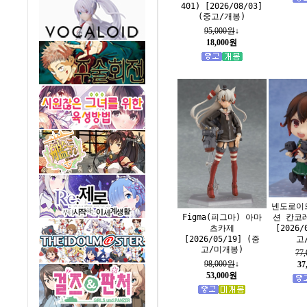
401) [2026/08/03]
(중고/개봉)
95,000원
↓
18,000원
넨도로이
션 칸코
Figma(피그마) 아마
[2026/
츠카제
고
[2026/05/19] (중
고/미개봉)
77
98,000원
↓
37
53,000원