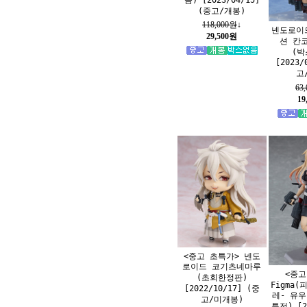
(중고/개봉)
118,000원
↓
넨도로이
29,500원
션 칸
(박
[2023/
고
63
19
<중고 초특가> 넨도
로이드 코기츠네마루
<중고
(초회한정판)
Figma(
[2022/10/17] (중
레- 유우
고/미개봉)
특전) [2