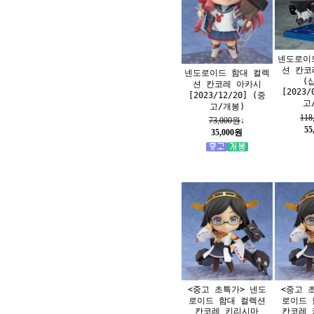
넨도로이
션 칸코
넨도로이드 함대 컬렉
(
션 칸코레 아카시
[2023/
[2023/12/20] (중
고
고/개봉)
118
73,000원
↓
55
35,000원
<중고 초특가> 넨도
<중고 
로이드 함대 컬렉션
로이드 
칸코레 키리시마
칸코레 