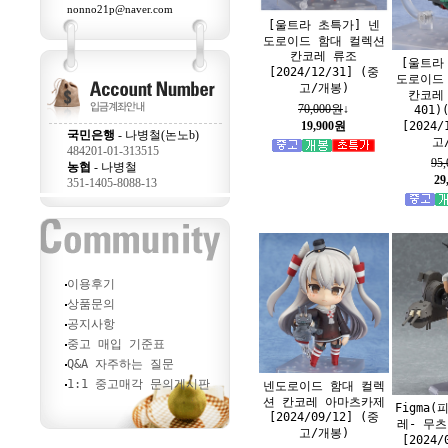
nonno21p@naver.com
[울트라 초특가] 넨
도로이드 함대 컬렉션
칸코레 류조
[울트라
[2024/12/31] (중
도로이드
고/개봉)
칸코레
70,000원
↓
401)
19,900원
[2024/
국민은행
- 나병철(논노b)
고
484201-01-313515
95
농협
- 나병철
29
351-1405-8088-13
이용후기
상품문의
공지사항
중고 매입 기준표
Q&A 자주하는 질문
1:1 중고매각 문의게시판
넨도로이드 함대 컬렉
션 칸코레 아마츠카제
Figma(
[2024/09/12] (중
레- 무츠
고/개봉)
[2024/