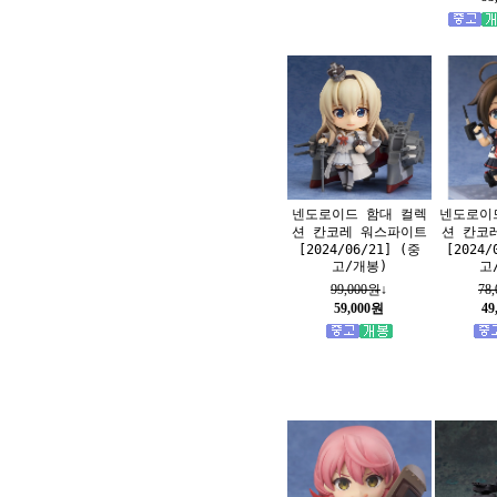
넨도로이드 함대 컬렉
넨도로이
션 칸코레 워스파이트
션 칸코
[2024/06/21] (중
[2024/
고/개봉)
고
99,000원
↓
78
59,000원
49