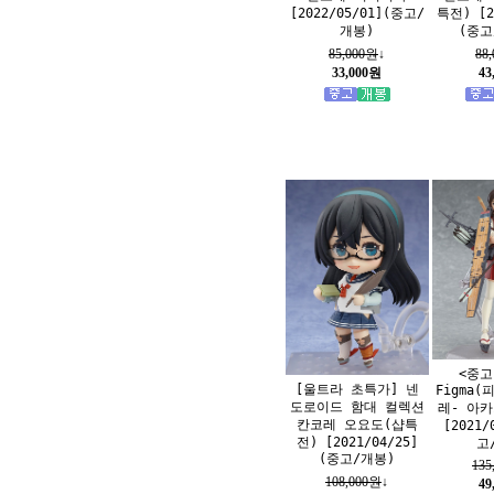
[2022/05/01](중고/
특전) [2
개봉)
(중고
85,000원
↓
88
33,000원
43
<중고
[울트라 초특가] 넨
Figma(
도로이드 함대 컬렉션
레- 아카
칸코레 오요도(샵특
[2021/
전) [2021/04/25]
고
(중고/개봉)
135
108,000원
↓
49