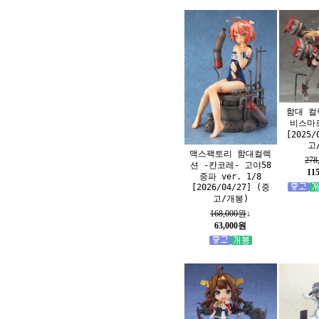
함대 컬
비스마르
[2025/
고
맥스팩토리 함대컬렉
278
션 -칸코레- 고야58
11
중파 ver. 1/8
[2026/04/27] (중
고/개봉)
168,000원
↓
63,000원