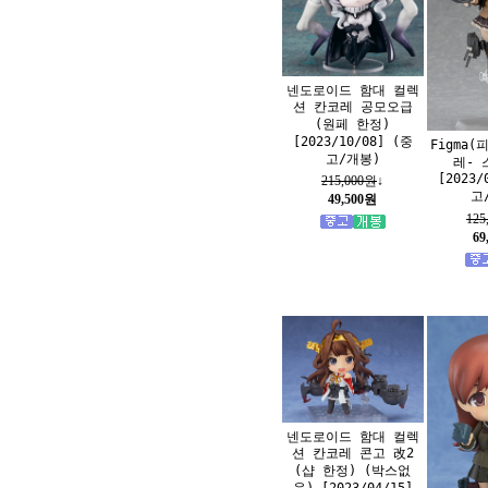
넨도로이드 함대 컬렉
션 칸코레 공모오급
(원페 한정)
[2023/10/08] (중
Figma(
고/개봉)
레- 
[2023/
215,000원
↓
고
49,500원
125
69
넨도로이드 함대 컬렉
션 칸코레 콘고 改2
(샵 한정) (박스없
음) [2023/04/15]