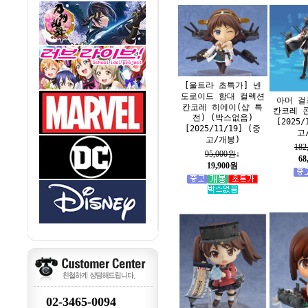
[울트라 초특가] 넨
도로이드 함대 컬렉션
아머 걸
칸코레 히에이(샵 특
칸코레 콘
전) (박스없음)
[2025/
[2025/11/19] (중
고
고/개봉)
182
95,000원
↓
68
19,900원
02-3465-0094