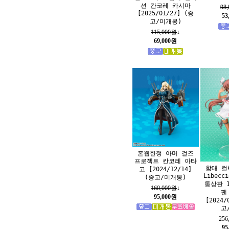
션 칸코레 카시마
98
[2025/01/27] (중
53
고/미개봉)
115,000원
↓
69,000원
혼웹한정 아머 걸즈
프로젝트 칸코레 아타
함대 컬
고 [2024/12/14]
Libec
(중고/미개봉)
통상판 1
160,000원
↓
팬
95,000원
[2024/
고
256
95