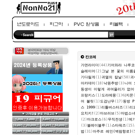
칸코레
가면라이더
(44)
기어와라 나루코
슬레이어
(2)
그날 본 꽃의 이름
기다릴게
(1)
귀멸의 칼날
(50)
괴
아카데미
(18)
낙원추방
(3)
니어 
동생이 이렇게 귀여울리가 없어
프랑키스
(1)
도라에몽
(1)
디지몬
어 불릿
(1)
도검난무
(17)
동방 Pr
스 1999
(1)
리틀버스터즈
(3)
리
요치키!
(2)
마브러브
(5)
마법소
(2)
마크로스
(6)
무직전생
(1)
메
(3)
블레이블루
(1)
스타워즈
(15)
법
(31)
아주르 레인(벽람항로)
(