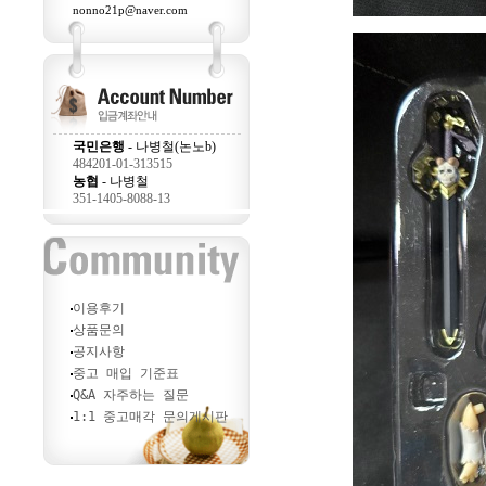
nonno21p@naver.com
국민은행
- 나병철(논노b)
484201-01-313515
농협
- 나병철
351-1405-8088-13
이용후기
상품문의
공지사항
중고 매입 기준표
Q&A 자주하는 질문
1:1 중고매각 문의게시판