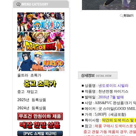
울트라 초특가
■ 상품명 :
넨도로이드 시빌라
■ 작품명 : 천년전쟁 아이기스
중고 재입고
■ 발매일 :
2016년 7월 발매
2025년 등록상품
■ 사양 : ABS&PVC 완성품/크기 약
2024년 등록상품
■ 메이커 : 굿 스마일(GOOD SMIL
■ 가격 : 5,093円（세금포함)
■ 특이사항 :
약간의 도색 미스 및 
■ 참고
:
제품 구매시 도색미스로 
중고 관절 가동 제품의 경우, 관절