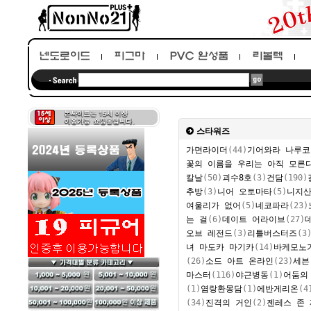
스타워즈
가면라이더
(44)
기어와라 나루코
꽃의 이름을 우리는 아직 모른
칼날
(50)
괴수8호
(3)
건담
(190)
추방
(3)
니어 오토마타
(5)
니지
여울리가 없어
(5)
네코파라
(23)
는 걸
(6)
데이트 어라이브
(27)
오브 레전드
(3)
리틀버스터즈
(3
녀 마도카 마기카
(14)
바케모노
(26)
소드 아트 온라인
(23)
세븐
마스터
(116)
야근병동
(1)
어둠의
(1)
염랑환몽담
(1)
에반게리온
(4
(34)
진격의 거인
(2)
젠레스 존