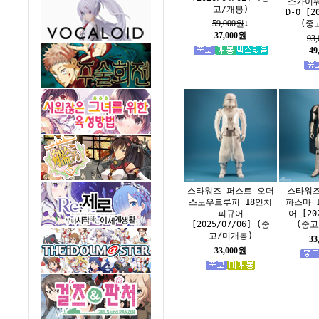
스카이워
고/개봉)
D-O [2
(중
59,000원
↓
37,000원
93
49
스타워즈 퍼스트 오더
스타워즈
스노우트루퍼 18인치
파스마 
피규어
어 [20
[2025/07/06] (중
(중고
고/미개봉)
33
33,000원