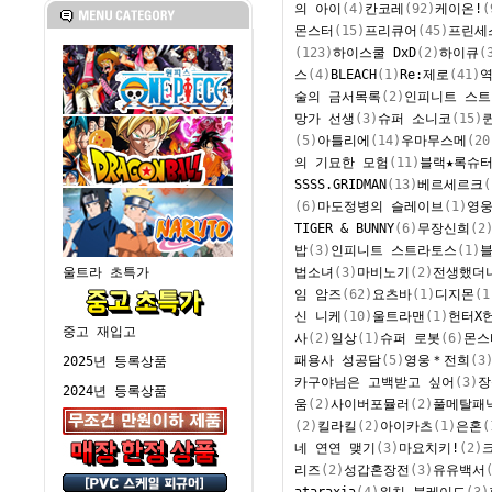
의 아이
(4)
칸코레
(92)
케이온!
(
몬스터
(15)
프리큐어
(45)
프린세
(123)
하이스쿨 DxD
(2)
하이큐
(
스
(4)
BLEACH
(1)
Re:제로
(41)
역
술의 금서목록
(2)
인피니트 스
망가 선생
(3)
슈퍼 소니코
(15)
(5)
아틀리에
(14)
우마무스메
(20
의 기묘한 모험
(11)
블랙★록슈
SSSS.GRIDMAN
(13)
베르세르크
(
(6)
마도정병의 슬레이브
(1)
영
TIGER & BUNNY
(6)
무장신희
(2
밥
(3)
인피니트 스트라토스
(1)
법소녀
(3)
마비노기
(2)
전생했더
울트라 초특가
임 암즈
(62)
요츠바
(1)
디지몬
(1
신 니케
(10)
울트라맨
(1)
헌터X
중고 재입고
사
(2)
일상
(1)
슈퍼 로봇
(6)
몬스
패용사 성공담
(5)
영웅＊전희
(3
2025년 등록상품
카구야님은 고백받고 싶어
(3)
장
2024년 등록상품
움
(2)
사이버포뮬러
(2)
풀메탈패
(2)
킬라킬
(2)
아이카츠
(1)
은혼
(
네 연연 맺기
(3)
마요치키!
(2)
리즈
(2)
성갑혼장전
(3)
유유백서
ataraxia
(4)
위치 블레이드
(3)