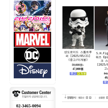
넨도로이드 스톰트루
S.H.Fi
퍼 [2025/05/21]
워즈 Epi
(중고/미개봉)
크 
[2025/
59,000원
↓
고
47,000원
84
49
02-3465-0094