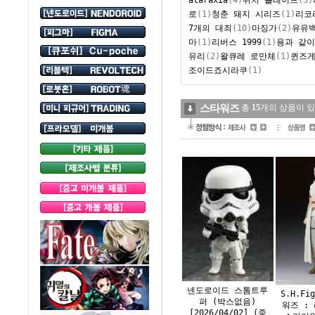
로
(1)
청춘 돼지 시리즈
(1)
리코
7개의 대죄
(10)
마징가
(2)
유유
마
(1)
리버스 1999
(1)
용과 같이
유리
(2)
왈큐레 로만체
(1)
퀸즈
조이드
죠시라쿠
(1)
스타워즈
총
15
개의 상품이 있
넨도로이드 스톰트루
S.H.Fi
퍼 (박스없음)
워즈 :
[2026/04/02] (중