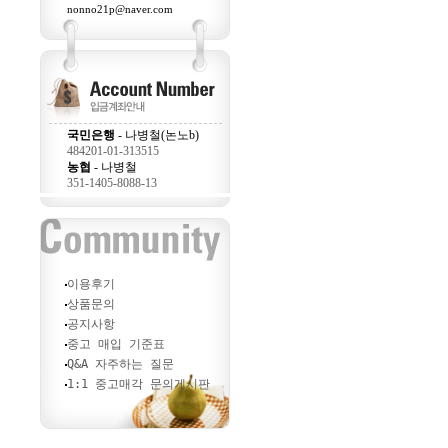
nonno21p@naver.com
국민은행
- 나병철(논노b)
484201-01-313515
농협
- 나병철
351-1405-8088-13
이용후기
상품문의
공지사항
중고 매입 기준표
Q&A 자주하는 질문
1:1 중고매각 문의게시판